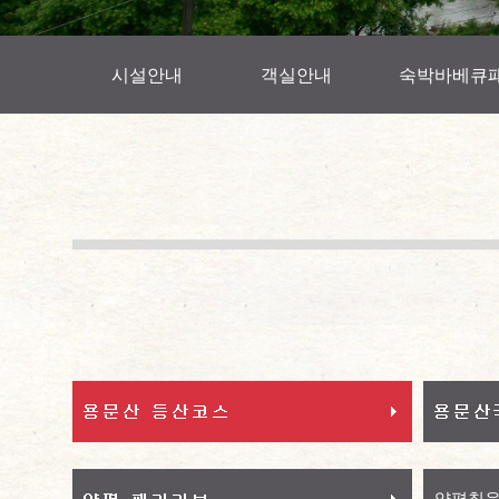
시설안내
객실안내
숙박바베큐
양평칠읍