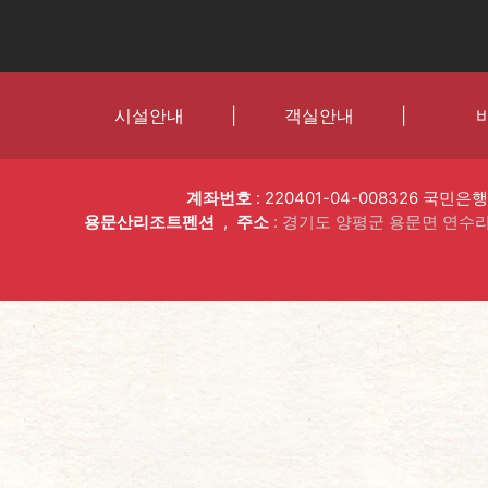
시설안내
|
객실안내
|
계좌번호
: 220401-04-008326 국민은
용문산리조트펜션
,
주소
: 경기도 양평군 용문면 연수리 