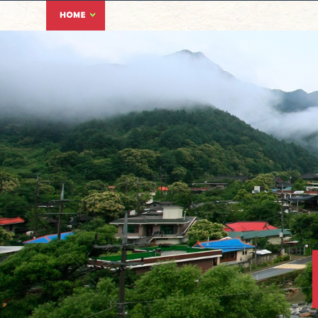
용문산리조트펜션 - 양평
양평펜션,양평워크샵펜션,양평
용문산 등산코스 : 관광 레저 : 
Home > 용문산 등산코스 : 관광 레저 : 용문산리조트펜션
객실배치도
전망 1~5호
1박 스페셜 패키지
무박코스 바베큐 야유회
종합예약안내
세미나실
양평주변관광지 체험안내
운동장/족구장
공지사항